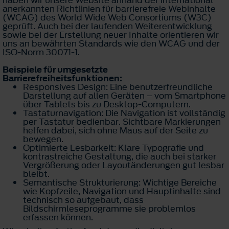
haben wir unsere Website anhand der international
anerkannten Richtlinien für barrierefreie Webinhalte
(WCAG) des World Wide Web Consortiums (W3C)
geprüft. Auch bei der laufenden Weiterentwicklung
sowie bei der Erstellung neuer Inhalte orientieren wir
uns an bewährten Standards wie den WCAG und der
ISO-Norm 30071-1.
Beispiele für umgesetzte
Barrierefreiheitsfunktionen:
Responsives Design: Eine benutzerfreundliche
Darstellung auf allen Geräten – vom Smartphone
über Tablets bis zu Desktop-Computern.
Tastaturnavigation: Die Navigation ist vollständig
per Tastatur bedienbar. Sichtbare Markierungen
helfen dabei, sich ohne Maus auf der Seite zu
bewegen.
Optimierte Lesbarkeit: Klare Typografie und
kontrastreiche Gestaltung, die auch bei starker
Vergrößerung oder Layoutänderungen gut lesbar
bleibt.
Semantische Strukturierung: Wichtige Bereiche
wie Kopfzeile, Navigation und Hauptinhalte sind
technisch so aufgebaut, dass
Bildschirmleseprogramme sie problemlos
erfassen können.