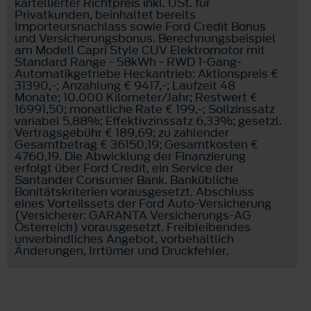
kartellierter Richtpreis inkl. USt. für
Privatkunden, beinhaltet bereits
Importeursnachlass sowie Ford Credit Bonus
und Versicherungsbonus. Berechnungsbeispiel
am Modell Capri Style CUV Elektromotor mit
Standard Range - 58kWh - RWD 1-Gang-
Automatikgetriebe Heckantrieb: Aktionspreis €
31390,-; Anzahlung € 9417,-; Laufzeit 48
Monate; 10.000 Kilometer/Jahr; Restwert €
16991,50; monatliche Rate € 199,-; Sollzinssatz
variabel 5,88%; Effektivzinssatz 6,33%; gesetzl.
Vertragsgebühr € 189,69; zu zahlender
Gesamtbetrag € 36150,19; Gesamtkosten €
4760,19. Die Abwicklung der Finanzierung
erfolgt über Ford Credit, ein Service der
Santander Consumer Bank. Bankübliche
Bonitätskriterien vorausgesetzt. Abschluss
eines Vorteilssets der Ford Auto-Versicherung
(Versicherer: GARANTA Versicherungs-AG
Österreich) vorausgesetzt. Freibleibendes
unverbindliches Angebot, vorbehaltlich
Änderungen, Irrtümer und Druckfehler.