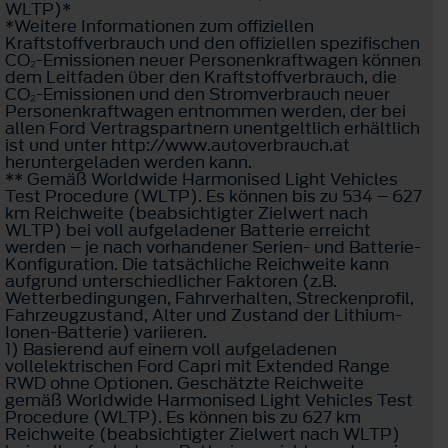
WLTP)*
*Weitere Informationen zum offiziellen
Kraftstoffverbrauch und den offiziellen spezifischen
CO₂-Emissionen neuer Personenkraftwagen können
dem Leitfaden über den Kraftstoffverbrauch, die
CO₂-Emissionen und den Stromverbrauch neuer
Personenkraftwagen entnommen werden, der bei
allen Ford Vertragspartnern unentgeltlich erhältlich
ist und unter http://www.autoverbrauch.at
heruntergeladen werden kann.
** Gemäß Worldwide Harmonised Light Vehicles
Test Procedure (WLTP). Es können bis zu 534 – 627
km Reichweite (beabsichtigter Zielwert nach
WLTP) bei voll aufgeladener Batterie erreicht
werden – je nach vorhandener Serien- und Batterie-
Konfiguration. Die tatsächliche Reichweite kann
aufgrund unterschiedlicher Faktoren (z.B.
Wetterbedingungen, Fahrverhalten, Streckenprofil,
Fahrzeugzustand, Alter und Zustand der Lithium-
Ionen-Batterie) variieren.
1) Basierend auf einem voll aufgeladenen
vollelektrischen Ford Capri mit Extended Range
RWD ohne Optionen. Geschätzte Reichweite
gemäß Worldwide Harmonised Light Vehicles Test
Procedure (WLTP). Es können bis zu 627 km
Reichweite (beabsichtigter Zielwert nach WLTP)