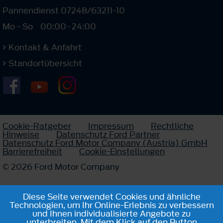
Pannendienst 07248/63211-10
Mo - So
00:00
-
24:00
Kontakt & Anfahrt
Standortübersicht
Cookie-Ratgeber
Impressum
Rechtliche
Hinweise
Datenschutz Ford Partner
Datenschutz Ford Motor Company (Austria) GmbH
Barrierefreiheit
Cookie-Einstellungen
© 2026 Ford Motor Company
Diese Seite verwendet Cookies und ähnliche
Technologien, um Ihr Online-Erlebnis zu verbessern
und Ihnen individualisierte Angebote zu
unterbreiten. Mit dem Klick auf den Button