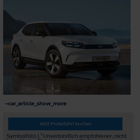
car_article_show_more
Jetzt Probefahrt buchen
1)
Symbolfoto |
Unverbindlich empfohlener, nicht