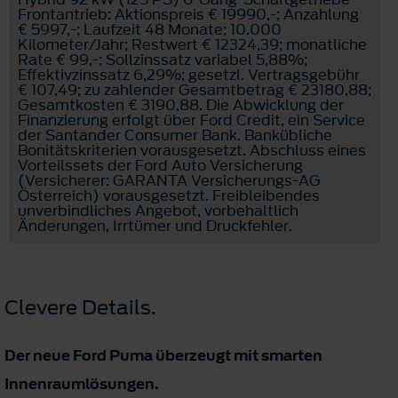
Frontantrieb: Aktionspreis € 19990,-; Anzahlung
€ 5997,-; Laufzeit 48 Monate; 10.000
Kilometer/Jahr; Restwert € 12324,39; monatliche
Rate € 99,-; Sollzinssatz variabel 5,88%;
Effektivzinssatz 6,29%; gesetzl. Vertragsgebühr
€ 107,49; zu zahlender Gesamtbetrag € 23180,88;
Gesamtkosten € 3190,88. Die Abwicklung der
Finanzierung erfolgt über Ford Credit, ein Service
der Santander Consumer Bank. Bankübliche
Bonitätskriterien vorausgesetzt. Abschluss eines
Vorteilssets der Ford Auto Versicherung
(Versicherer: GARANTA Versicherungs-AG
Österreich) vorausgesetzt. Freibleibendes
unverbindliches Angebot, vorbehaltlich
Änderungen, Irrtümer und Druckfehler.
Clevere Details.
Der neue Ford Puma überzeugt mit smarten
Innenraumlösungen.