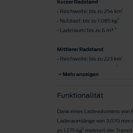
Kurzer Radstand
2
auf 100 Prozent vollzuladen
.
1
• Reichweite: bis zu 254 km
3
• Nutzlast: bis zu 1.085 kg
4
• Laderaum: bis zu 6 m³
Mittlerer Radstand
1
• Reichweite: bis zu 223 km
3
• Nutzlast: bis zu 1.275 kg
Mehr anzeigen
4
• Laderaum: bis zu 8 m³
Funktionalität
Fahrgestell
• Reichweite: abhängig vom Au
Dank eines Ladevolumens von 
3
• Nutzlast: bis zu 1.600 kg
Laderaumlänge von 3.070 mm un
• Laderaum: abhängig vom Auf
3
zu 1.275 kg
meistert der Transit