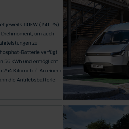
tet jeweils 110kW (150 PS)
nd Drehmoment, um auch
Fahrleistungen zu
hosphat-Batterie verfügt
on 56 kWh und ermöglicht
1
zu 254 Kilometer
. An einem
nn die Antriebsbatterie
von zehn auf 80 Prozent
 Reichweite von bis zu 65
chnelllader nur zehn
om-Wallbox mit 11 kW
nden, um den Akku von zehn