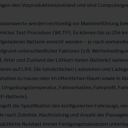
eigen den Vorproduktionszustand und sind Computergen
issionswerte werden rechtzeitig vor Markteinführung 
hicles Test Procedure (WLTP). Es können bis zu 254 km
fgeladener Batterie erreicht werden – je nach vorhanden
ufgrund unterschiedlicher Faktoren (z.B. Wetterbedingu
, Alter und Zustand der Lithium-Ionen-Batterie) variier
eren auf L1H1. Die tatsächlichen Ladezeiten und Ladege
tation zu Hause oder im öffentlichen Raum sowie in A
r, Umgebungstemperatur, Fahrverhalten, Fahrprofil, Fah
P-Batterie).
gelt die Spezifikation des konfigurierten Fahrzeugs, ei
. Je nach Zubehör, Nachrüstung und Anzahl der Passagiere
tsächliche Nutzlast immer Fertigungstoleranzen unterlie