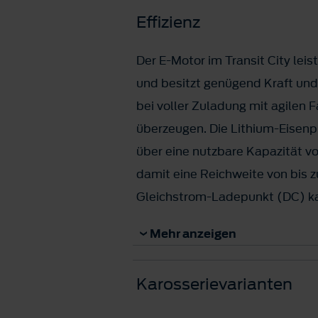
Effizienz
Der E-Motor im Transit City leis
und besitzt genügend Kraft u
bei voller Zuladung mit agilen 
überzeugen. Die Lithium-Eisenp
über eine nutzbare Kapazität v
damit eine Reichweite von bis 
Gleichstrom-Ladepunkt (DC) ka
mit bis zu 87 kW in 33 Minuten 
Mehr anzeigen
2
aufladen
. Für eine zusätzliche
Kilometern vergehen an einem S
Karosserievarianten
2
Minuten
. An einer Wechselstr
vergehen rund viereinhalb Stu