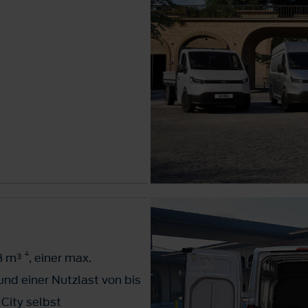
fbau
4
8 m³
, einer max.
d einer Nutzlast von bis
bau
 City selbst