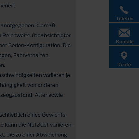
eriert.
Telefon
bekanntgegeben. Gemäß
 Reichweite (beabsichtigter
Kontakt
er Serien-Konfiguration. Die
ngen, Fahrverhalten,
en.
Route
schwindigkeiten variieren je
bhängigkeit von anderen
rzeugzustand, Alter sowie
nschließlich eines Gewichts
 kann die Nutzlast variieren.
gt, die zu einer Abweichung